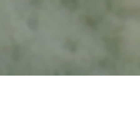
電話する
WEB予約
髪も心も整う、
女性美容師だけの隠れ家サロン。
- kiitOs -
ほんの少し背伸びしたい気分の日も、